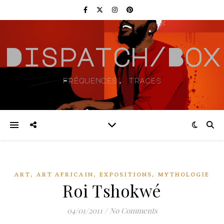
Dispatch/Box
Fréquences, traces
,
,
,
ART
ART AFRICAIN
EXPOSITIONS
MYTHOLOGIE
Roi Tshokwé
04/01/2011
/
No Comments