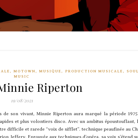
,
,
,
,
CALE
MOTOWN
MUSIQUE
PRODUCTION MUSICALE
SOU
MUSIC
Minnie Riperton
19/08/2021
 de son vivant, Min­nie Riper­ton aura mar­qué la période 1975
pides et plus volon­tiers dis­co. Avec un ambi­tus épous­tou­flant, 
tre dif­fi­cile et rarede “voix de sif­flet”. tech­nique peau­fi­née au Ch
ion Jef­fe­ry. Eprou­vée aux tech­niques d’o­pé­ra, sa voix s’é­tend s