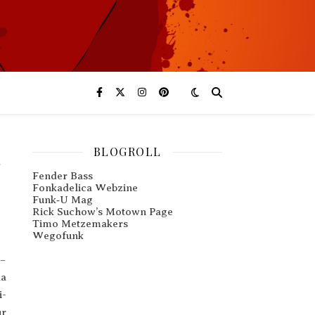
BLOGROLL
L
Fender Bass
Fonkadelica Webzine
Funk‑U Mag
Rick Suchow’s Motown Page
Timo Metzemakers
Wegofunk
 –
la
i­
ur