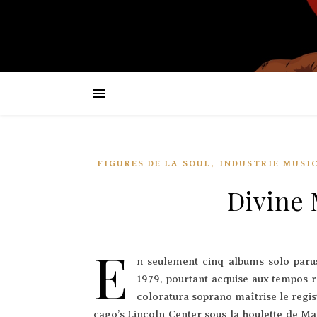
,
FIGURES DE LA SOUL
INDUSTRIE MUSI
Divine 
E
n seule­ment cinq albums solo parus
1979, pour­tant acquise aux tem­pos ra
colo­ra­tu­ra sopra­no maî­trise le regis
ca­go’s Lin­coln Cen­ter sous la hou­lette de Mar