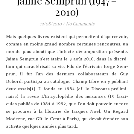
Jaime Semprun (1947 –
2010)
13/08/2010
/
No Comments
Mais quelques livres existent qui per­mettent d’a­per­ce­voir,
comme en moins grand nombre cer­taines ren­contres, un
monde plus abou­ti que l’in­fecte décom­po­si­tion présente.
Jaime Sem­prun s’est éteint le 3 août 2010, dans la dis­cré­
tion qui carac­té­ri­sait sa vie. Fils de l’é­cri­vain Jorge Sem­
prun, il fut l’un des der­niers col­la­bo­ra­teurs de Guy
Debord, par­ti­ci­pa au cata­logue Champ Libre en y publiant
deux essais[1]. Il fon­da en 1984 (cf. le Dis­cours pré­li­mi­
naire) la revue L’En­cy­clo­pé­die des nui­sances (15 fas­ci­
cules publiés de 1984 à 1992, que l’on doit pou­voir encore
se pro­cu­rer à la librai­rie de Jacques Noël, Un Regard
Moderne, rue Gît-le-Cœur à Paris), qui devait étendre son
acti­vi­té quelques années plus tard…