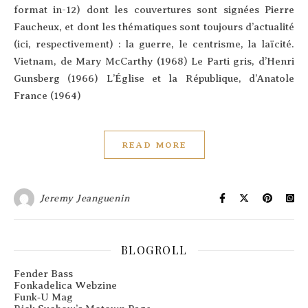
for­mat in-12) dont les cou­ver­tures sont signées Pierre
Fau­cheux, et dont les thé­ma­tiques sont tou­jours d’ac­tua­li­té
(ici, res­pec­ti­ve­ment) : la guerre, le cen­trisme, la laïcité.
Viet­nam, de Mary McCar­thy (1968) Le Par­ti gris, d’Hen­ri
Guns­berg (1966) L’É­glise et la Répu­blique, d’A­na­tole
France (1964)
READ MORE
Jeremy Jeanguenin
BLOGROLL
Fender Bass
Fonkadelica Webzine
Funk‑U Mag