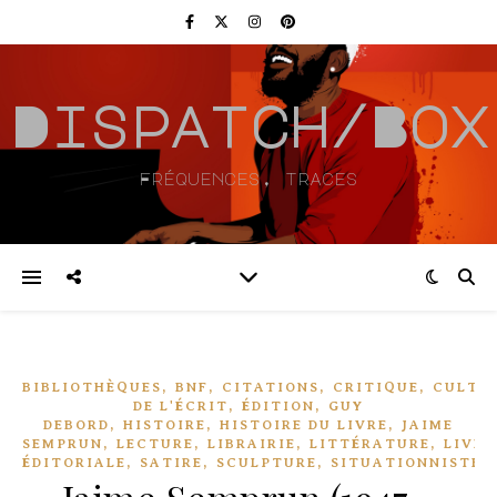
Dispatch/Box
Fréquences, traces
,
,
,
,
BIBLIOTHÈQUES
BNF
CITATIONS
CRITIQUE
CULTU
,
,
DE L'ÉCRIT
ÉDITION
GUY
,
,
,
DEBORD
HISTOIRE
HISTOIRE DU LIVRE
JAIME
,
,
,
,
SEMPRUN
LECTURE
LIBRAIRIE
LITTÉRATURE
LIVRE
,
,
,
ÉDITORIALE
SATIRE
SCULPTURE
SITUATIONNISTE