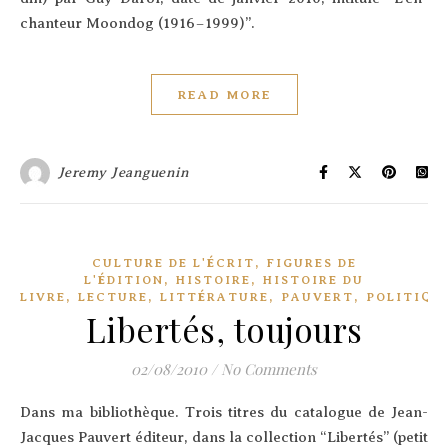
chan­teur Moon­dog (1916 – 1999)”.
READ MORE
Jeremy Jeanguenin
,
CULTURE DE L'ÉCRIT
FIGURES DE
,
,
L'ÉDITION
HISTOIRE
HISTOIRE DU
,
,
,
,
LIVRE
LECTURE
LITTÉRATURE
PAUVERT
POLITIQU
Libertés, toujours
02/08/2010
/
No Comments
Dans ma bibliothèque. Trois titres du cata­logue de Jean-
Jacques Pau­vert édi­teur, dans la col­lec­tion “Liber­tés” (petit