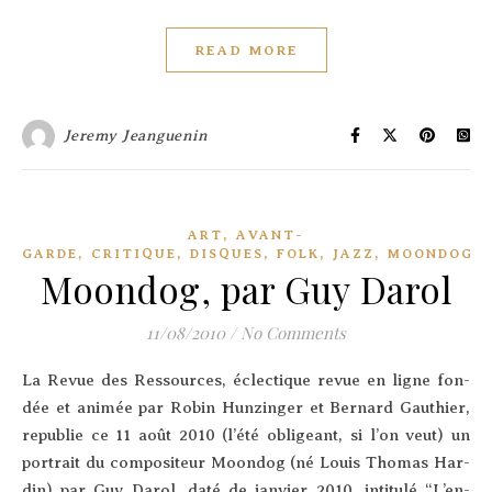
READ MORE
Jeremy Jeanguenin
,
ART
AVANT-
,
,
,
,
,
,
GARDE
CRITIQUE
DISQUES
FOLK
JAZZ
MOONDOG
Moondog, par Guy Darol
11/08/2010
/
No Comments
La Revue des Res­sources, éclec­tique revue en ligne fon­
dée et ani­mée par Robin Hun­zin­ger et Ber­nard Gau­thier,
repu­blie ce 11 août 2010 (l’é­té obli­geant, si l’on veut) un
por­trait du com­po­si­teur Moon­dog (né Louis Tho­mas Har­
din) par Guy Darol, daté de jan­vier 2010, inti­tu­lé “L’en­