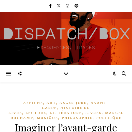
Dispatch/Box
Fréquences, traces
,
,
,
AFFICHE
ART
ASGER JORN
AVANT-
,
GARDE
HISTOIRE DU
,
,
,
,
LIVRE
LECTURE
LITTÉRATURE
LIVRES
MARCEL
,
,
,
DUCHAMP
MUSIQUE
PHILOSOPHIE
POLITIQUE
Imaginer l’avant-garde