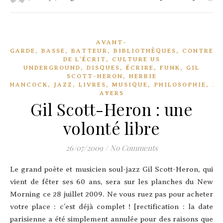
AVANT-
,
,
,
,
GARDE
BASSE
BATTEUR
BIBLIOTHÈQUES
CONTREBA
,
DE L'ÉCRIT
CULTURE US
,
,
,
,
UNDERGROUND
DISQUES
ÉCRIRE
FUNK
GIL
,
SCOTT-HERON
HERBIE
,
,
,
,
,
HANCOCK
JAZZ
LIVRES
MUSIQUE
PHILOSOPHIE
PI
AYERS
Gil Scott-Heron : une
volonté libre
26/07/2009
/
No Comments
Le grand poète et musi­cien soul-jazz Gil Scott-Heron, qui
vient de fêter ses 60 ans, sera sur les planches du New
Mor­ning ce 28 juillet 2009. Ne vous ruez pas pour ache­ter
votre place : c’est déjà com­plet ! [rec­ti­fi­ca­tion : la date
pari­sienne a été sim­ple­ment annu­lée pour des rai­sons que