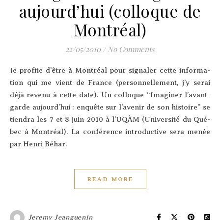
aujourd’hui (colloque de
Montréal)
22/05/2010
/
No Comments
Je pro­fite d’être à Mont­réal pour signa­ler cette infor­ma­
tion qui me vient de France (per­son­nel­le­ment, j’y serai
déjà reve­nu à cette date). Un col­loque “Ima­gi­ner l’a­vant-
garde aujourd’­hui : enquête sur l’a­ve­nir de son his­toire” se
tien­dra les 7 et 8 juin 2010 à l’U­QÀM (Uni­ver­si­té du Qué­
bec à Mont­réal). La confé­rence intro­duc­tive sera menée
par Hen­ri Béhar.
READ MORE
Jeremy Jeanguenin