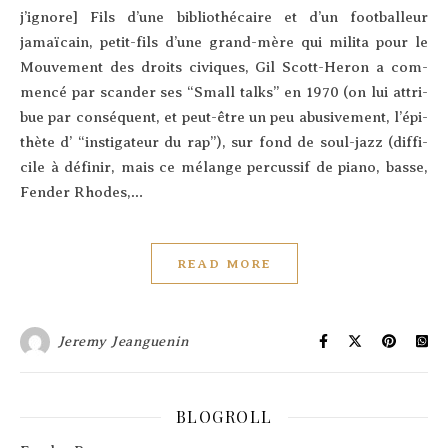
j’ignore] Fils d’une biblio­thé­caire et d’un foot­bal­leur
jamaï­cain, petit-fils d’une grand-mère qui mili­ta pour le
Mou­ve­ment des droits civiques, Gil Scott-Heron a com­
men­cé par scan­der ses “Small talks” en 1970 (on lui attri­
bue par consé­quent, et peut-être un peu abu­si­ve­ment, l’é­pi­
thète d’ “ins­ti­ga­teur du rap”), sur fond de soul-jazz (dif­fi­
cile à défi­nir, mais ce mélange per­cus­sif de pia­no, basse,
Fen­der Rhodes,…
READ MORE
Jeremy Jeanguenin
BLOGROLL