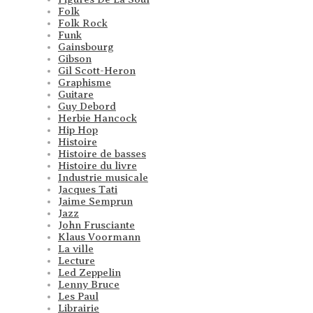
Folk
Folk Rock
Funk
Gainsbourg
Gibson
Gil Scott-Heron
Graphisme
Guitare
Guy Debord
Herbie Hancock
Hip Hop
Histoire
Histoire de basses
Histoire du livre
Industrie musicale
Jacques Tati
Jaime Semprun
Jazz
John Frusciante
Klaus Voormann
La ville
Lecture
Led Zeppelin
Lenny Bruce
Les Paul
Librairie