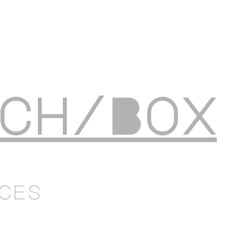
ch/Box
ces