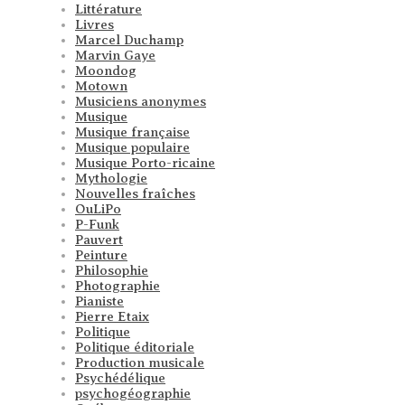
Littérature
Livres
Marcel Duchamp
Marvin Gaye
Moondog
Motown
Musiciens anonymes
Musique
Musique française
Musique populaire
Musique Porto-ricaine
Mythologie
Nouvelles fraîches
OuLiPo
P-Funk
Pauvert
Peinture
Philosophie
Photographie
Pianiste
Pierre Etaix
Politique
Politique éditoriale
Production musicale
Psychédélique
psychogéographie