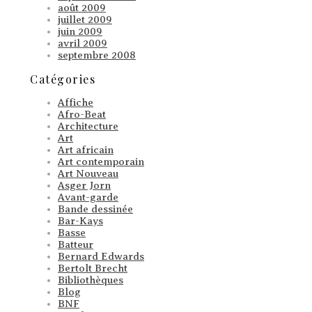
août 2009
juillet 2009
juin 2009
avril 2009
septembre 2008
Catégories
Affiche
Afro-Beat
Architecture
Art
Art africain
Art contemporain
Art Nouveau
Asger Jorn
Avant-garde
Bande dessinée
Bar-Kays
Basse
Batteur
Bernard Edwards
Bertolt Brecht
Bibliothèques
Blog
BNF