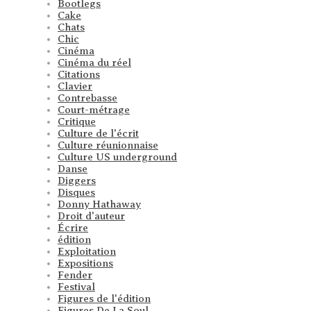
Bootlegs
Cake
Chats
Chic
Cinéma
Cinéma du réel
Citations
Clavier
Contrebasse
Court-métrage
Critique
Culture de l'écrit
Culture réunionnaise
Culture US underground
Danse
Diggers
Disques
Donny Hathaway
Droit d'auteur
Écrire
édition
Exploitation
Expositions
Fender
Festival
Figures de l'édition
Figures De La Soul