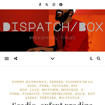
Dispatch/Box
Fréquences, traces
,
,
DONNY HATHAWAY
FENDER
FIGURES DE LA
,
,
,
SOUL
FUNK
GUITARE
HIP
,
,
,
,
HOP
JAZZ
MOTOWN
MUSIQUE
P-
,
,
,
,
FUNK
PIANISTE
PSYCHÉDÉLIQUE
ROCK
ROY
,
,
AYERS
THÉÂTRE
WATTSTAX