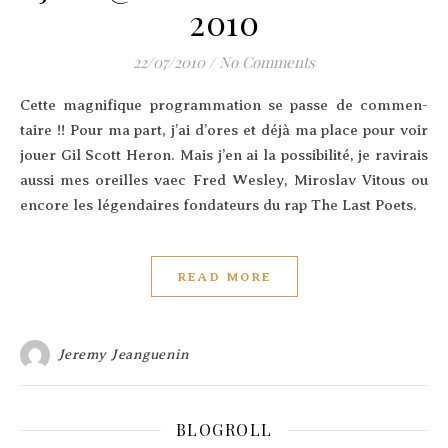
2010
22/07/2010
/
No Comments
Cette magni­fique pro­gram­ma­tion se passe de com­men­
taire !! Pour ma part, j’ai d’ores et déjà ma place pour voir
jouer Gil Scott Heron. Mais j’en ai la pos­si­bi­li­té, je ravi­rais
aus­si mes oreilles vaec Fred Wes­ley, Miro­slav Vitous ou
encore les légen­daires fon­da­teurs du rap The Last Poets.
READ MORE
Jeremy Jeanguenin
BLOGROLL