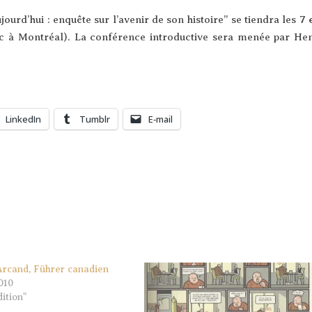
ourd’­hui : enquête sur l’a­ve­nir de son his­toire” se tien­dra les
7 
bec à Mont­réal). La confé­rence intro­duc­tive sera menée par He
Lin­ke­dIn
Tum­blr
E‑mail
Arcand, Führer canadien
010
ition"