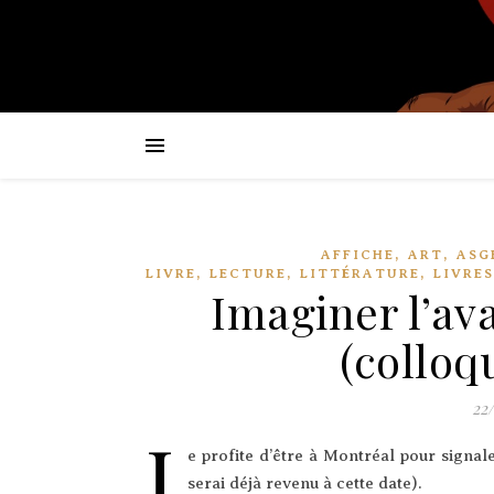
,
,
AFFICHE
ART
ASG
,
,
,
LIVRE
LECTURE
LITTÉRATURE
LIVRES
Imaginer l’av
(colloq
22
J
e pro­fite d’être à Mont­réal pour signa­l
serai déjà reve­nu à cette date).