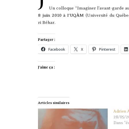
Un col­loque “Ima­gi­ner l’a­vant-garde auj
8 juin 2010 à l’U­QÀM
(Uni­ver­si­té du Qué­
ri Béhar.
Partager :
Face­book
X
Pin­te­rest
J’aime ça :
Articles similaires
Adrien 
28/05/2
Dans "éd