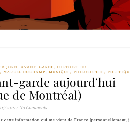
,
,
ER JORN
AVANT-GARDE
HISTOIRE DU
,
,
,
,
MARCEL DUCHAMP
MUSIQUE
PHILOSOPHIE
POLITIQU
ant-garde aujourd’hui
ue de Montréal)
/05/2010
/
No Comments
er cette infor­ma­tion qui me vient de France (per­son­nel­le­ment, j