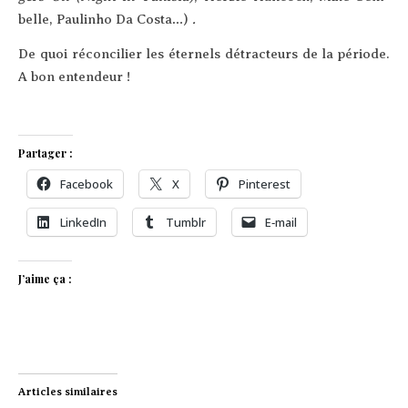
belle, Pau­lin­ho Da Cos­ta…)
.
De quoi récon­ci­lier les éter­nels détrac­teurs de la période.
A bon entendeur !
Partager :
Face­book
X
Pin­te­rest
Lin­ke­dIn
Tum­blr
E‑mail
J’aime ça :
Articles similaires