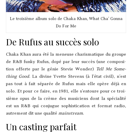
Le troi­sième album solo de Cha­ka Khan, What Cha’ Gon­na
Do For Me
De Rufus au succès solo
Cha­ka Khan aura été la meneuse cha­ris­ma­tique du groupe
de R&B fun­ky Rufus, dopé par leur suc­cès (une com­po­si­
tion offerte par le génie Ste­vie Won­der)
Tell Me Some­
thing Good
. La divine Yvette Ste­vens (à l’é­tat civil), n’est
pas tout à fait sépa­rée de Rufus mais elle opère déjà en
solo. Et pour ce faire, en 1981, elle s’en­toure pour ce troi­
sième opus de la crème des musi­ciens dont la spé­cia­li­té
est un R&B qui conjugue sophis­ti­ca­tion et for­mat radio,
autre­ment dit une qua­li­té
mains­tream
.
Un casting parfait