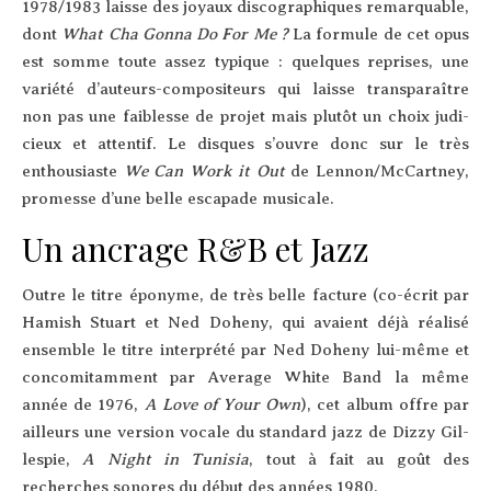
1978/1983 laisse des joyaux dis­co­gra­phiques remar­quable,
dont
What Cha Gon­na Do For Me ?
La for­mule de cet opus
est somme toute assez typique : quelques reprises, une
varié­té d’au­teurs-com­po­si­teurs qui laisse trans­pa­raître
non pas une fai­blesse de pro­jet mais plu­tôt un choix judi­
cieux et atten­tif. Le disques s’ouvre donc sur le très
enthou­siaste
We Can Work it Out
de Lennon/McCartney,
pro­messe d’une belle esca­pade musicale.
Un ancrage R&B et Jazz
Outre le titre épo­nyme, de très belle fac­ture (co-écrit par
Hamish Stuart et Ned Dohe­ny, qui avaient déjà réa­li­sé
ensemble le titre inter­pré­té par Ned Dohe­ny lui-même et
conco­mi­tam­ment par Ave­rage White Band la même
année de 1976,
A Love of Your Own
), cet album offre par
ailleurs une ver­sion vocale du stan­dard jazz de Diz­zy Gil­
les­pie,
A Night in Tuni­sia
, tout à fait au goût des
recherches sonores du début des années 1980.