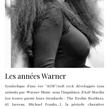
Les années Warner
Sym­bo­lique d’une ère “AOR”/soft rock déve­lop­pée tous
azi­muts par War­ner Music sous l’im­pul­sion d’A­rif Mar­din
(on trouve par­mi leurs éten­dards : The Doo­bie Bro­thers,
Al Jar­reau, Michael Franks…), la période char­nière