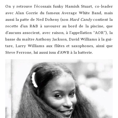
On y retrouve l’é­cos­sais fun­ky Hamish Stuart, co-lea­der
avec Alan Gor­rie du fameux Ave­rage White Band, mais
aus­si la patte de Ned Dohe­ny (son
Hard Can­dy
contient la
recette d’un R&B à savou­rer au bord de la pis­cine, que
d’au­cuns asso­cient, avec rai­son, à l’ap­pel­la­tion “AOR”), la
basse du maître Antho­ny Jack­son, David Williams à la gui­
tare, Lar­ry Williams aux flûtes et saxo­phones, ain­si que
Steve Fer­rone, lui aus­si issu d’AWB à la batterie.