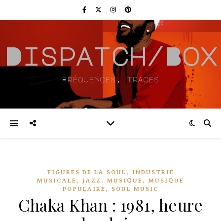
Dispatch/Box
Fréquences, traces
,
FIGURES DE LA SOUL
INDUSTRIE
,
,
,
MUSICALE
JAZZ
MUSIQUE
MUSIQUE
,
POPULAIRE
SOUL MUSIC
Chaka Khan : 1981, heure