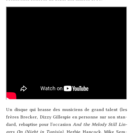
Un disque qui brasse des musi­ciens de grand talent (les
frères Bre­cker, Diz­zy Gil­les­pie en per­sonne sur son stan­
dard, rebap­tise pour l’oc­ca­sion
And the Melo­dy Still Lin­
gers On (Night in Tuni­sia)
, Her­bie Han­cock, Mike Sem­