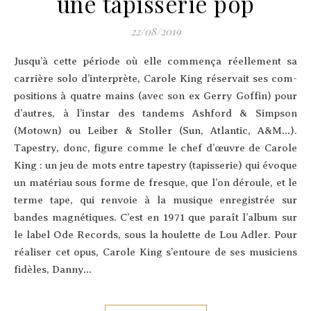
une tapisserie pop
22/08/2019
Jus­qu’à cette période où elle com­men­ça réel­le­ment sa
car­rière solo d’in­ter­prète, Carole King réser­vait ses com­
po­si­tions à quatre mains (avec son ex Ger­ry Gof­fin) pour
d’autres, à l’ins­tar des tan­dems Ash­ford & Simp­son
(Motown) ou Lei­ber & Stol­ler (Sun, Atlan­tic, A&M…).
Tapes­try, donc, figure comme le chef d’œuvre de Carole
King : un jeu de mots entre tapes­try (tapis­se­rie) qui évoque
un maté­riau sous forme de fresque, que l’on déroule, et le
terme tape, qui ren­voie à la musique enre­gis­trée sur
bandes magné­tiques. C’est en 1971 que paraît l’al­bum sur
le label Ode Records, sous la hou­lette de Lou Adler. Pour
réa­li­ser cet opus, Carole King s’en­toure de ses musi­ciens
fidèles, Dan­ny…