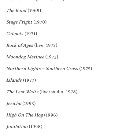
The Band
(1969)
Stage Fright
(1970)
Cahoots
(1971)
Rock of Ages
(live, 1972)
Moon­dog Mati­nee
(1973)
Nor­thern Lights – Sou­thern Cross
(1975)
Islands
(1977)
The Last Waltz
(live/studio, 1978)
Jeri­cho
(1993)
High On The Hog
(1996)
Jubi­la­tion
(1998)