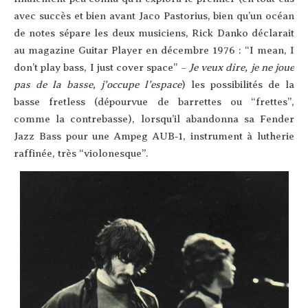
avec suc­cès et bien avant Jaco Pas­to­rius, bien qu’un océan
de notes sépare les deux musi­ciens, Rick Dan­ko décla­rait
au maga­zine Gui­tar Player en décembre 1976 : “I mean, I
don’t play bass, I just cover space” –
Je veux dire, je ne joue
pas de la basse, j’oc­cupe l’es­pace
) les pos­si­bi­li­tés de la
basse fret­less (dépour­vue de bar­rettes ou “frettes”,
comme la contre­basse), lors­qu’il aban­don­na sa Fen­der
Jazz Bass pour une Ampeg AUB‑1, ins­tru­ment à luthe­rie
raf­fi­née, très “vio­lo­nesque”.