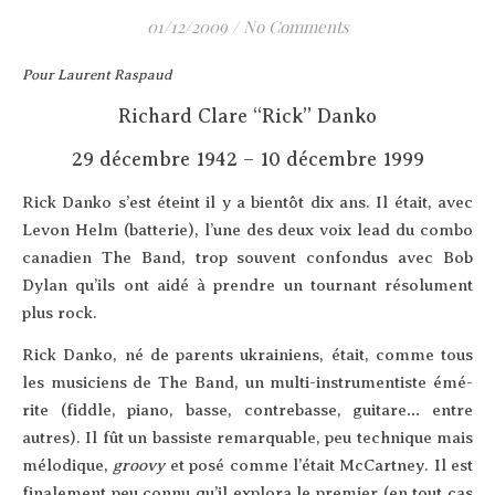
01/12/2009
/
No Comments
Pour Laurent Raspaud
Richard Clare “Rick” Danko
29 décembre 1942 – 10 décembre 1999
Rick Dan­ko s’est éteint il y a bien­tôt dix ans. Il était, avec
Levon Helm (bat­te­rie), l’une des deux voix lead du com­bo
cana­dien The Band, trop sou­vent confon­dus avec Bob
Dylan qu’ils ont aidé à prendre un tour­nant réso­lu­ment
plus rock.
Rick Dan­ko, né de parents ukrai­niens, était, comme tous
les musi­ciens de The Band, un mul­ti-ins­tru­men­tiste émé­
rite (fiddle, pia­no, basse, contre­basse, gui­tare… entre
autres). Il fût un bas­siste remar­quable, peu tech­nique mais
mélo­dique,
groo­vy
et posé comme l’é­tait McCart­ney. Il est
fina­le­ment peu connu qu’il explo­ra le pre­mier (en tout cas