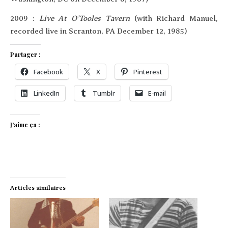
2009 :
Live At O’Tooles Tavern
(with Richard Manuel,
recor­ded live in Scran­ton, PA Decem­ber 12, 1985)
Partager :
Face­book
X
Pin­te­rest
Lin­ke­dIn
Tum­blr
E‑mail
J’aime ça :
Articles similaires