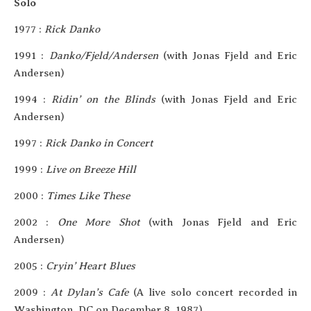
Solo
1977 :
Rick Dan­ko
1991 :
Danko/Fjeld/Andersen
(with Jonas Fjeld and Eric
Andersen)
1994 :
Ridin’ on the Blinds
(with Jonas Fjeld and Eric
Andersen)
1997 :
Rick Dan­ko in Concert
1999 :
Live on Breeze Hill
2000 :
Times Like These
2002 :
One More Shot
(with Jonas Fjeld and Eric
Andersen)
2005 :
Cryin’ Heart Blues
2009 :
At Dylan’s Cafe
(A live solo concert recor­ded in
Washing­ton, DC on Decem­ber 8, 1987)