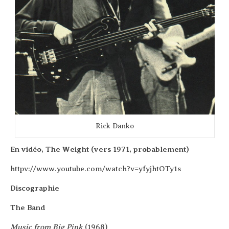
Rick Dan­ko
En vidéo, The Weight (vers 1971, probablement)
httpv://www.youtube.com/watch?v=yfyjhtOTy1s
Dis­co­gra­phie
The Band
Music from Big Pink
(1968)