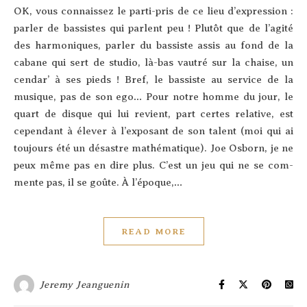
OK, vous connais­sez le par­ti-pris de ce lieu d’ex­pres­sion :
par­ler de bas­sistes qui parlent peu ! Plu­tôt que de l’a­gi­té
des har­mo­niques, par­ler du bas­siste assis au fond de la
cabane qui sert de stu­dio, là-bas vau­tré sur la chaise, un
cen­dar’ à ses pieds ! Bref, le bas­siste au ser­vice de la
musique, pas de son ego… Pour notre homme du jour, le
quart de disque qui lui revient, part certes rela­tive, est
cepen­dant à éle­ver à l’ex­po­sant de son talent (moi qui ai
tou­jours été un désastre mathé­ma­tique). Joe Osborn, je ne
peux même pas en dire plus. C’est un jeu qui ne se com­
mente pas, il se goûte. À l’é­poque,…
READ MORE
Jeremy Jeanguenin