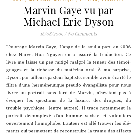
GAYE
MOTOWN
MUSIQUE
P-FUNK
PIANISTE
Marvin Gaye vu par
Michael Eric Dyson
16/08/2009
/
No Comments
L’ou­vrage Mar­vin Gaye, L’ange de la soul a paru en 2006
chez Naïve, Hoa Nguyen en a assu­ré la traduction. Ce
livre me laisse un peu miti­gé mal­gré la teneur des témoi­
gnages et la richesse du maté­riau oral. À ma sur­prise,
Dys­on, par ailleurs pas­teur bap­tiste, semble avoir écar­té le
filtre d’une her­mé­neu­tique pseu­do-évan­gé­liste pour nous
livrer un por­trait sans fard de Mar­vin, n’hé­si­tant pas à
évo­quer les ques­tions de la luxure, des drogues, du
trouble psy­chique (entre autres). Il trace notam­ment le
por­trait décom­plexé d’un homme sexiste et volon­tiers
ouver­te­ment homophobe. L’au­teur est allé trou­ver les élé­
ments qui per­mettent de recons­truire la trame des affects