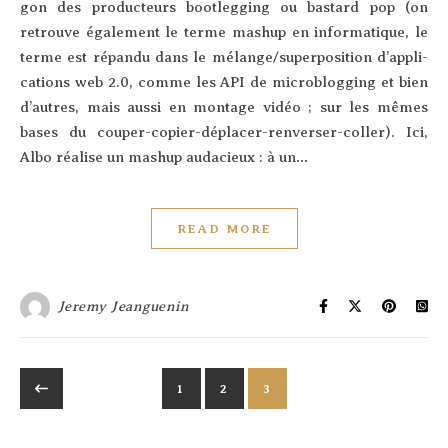
gon des pro­duc­teurs boot­leg­ging ou bas­tard pop (on
retrouve éga­le­ment le terme mashup en infor­ma­tique, le
terme est répan­du dans le mélange/superposition d’ap­pli­
ca­tions web 2.0, comme les API de micro­blog­ging et bien
d’autres, mais aus­si en mon­tage vidéo ; sur les mêmes
bases du cou­per-copier-dépla­cer-ren­ver­ser-col­ler). Ici,
Albo réa­lise un mashup auda­cieux : à un…
READ MORE
Jeremy Jeanguenin
1
2
3