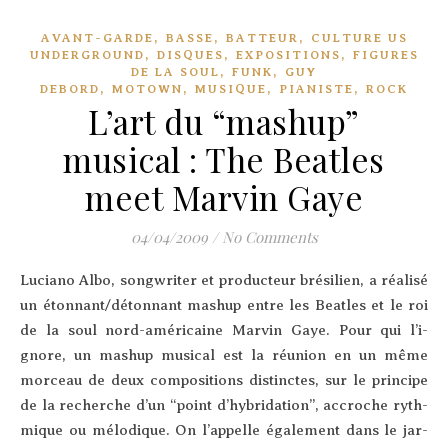
,
,
,
AVANT-GARDE
BASSE
BATTEUR
CULTURE US
,
,
,
UNDERGROUND
DISQUES
EXPOSITIONS
FIGURES
,
,
DE LA SOUL
FUNK
GUY
,
,
,
,
DEBORD
MOTOWN
MUSIQUE
PIANISTE
ROCK
L’art du “mashup”
musical : The Beatles
meet Marvin Gaye
04/04/2009
/
No Comments
Lucia­no Albo, song­wri­ter et pro­duc­teur bré­si­lien, a réa­li­sé
un étonnant/détonnant mashup entre les Beatles et le roi
de la soul nord-amé­ri­caine Mar­vin Gaye. Pour qui l’i­
gnore, un mashup musi­cal est la réunion en un même
mor­ceau de deux com­po­si­tions dis­tinctes, sur le prin­cipe
de la recherche d’un “point d’hy­bri­da­tion”, accroche ryth­
mique ou mélo­dique. On l’ap­pelle éga­le­ment dans le jar­