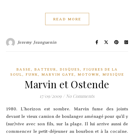
READ MORE
Jeremy Jeanguenin
,
,
,
BASSE
BATTEUR
DISQUES
FIGURES DE LA
,
,
,
,
SOUL
FUNK
MARVIN GAYE
MOTOWN
MUSIQUE
Marvin et Ostende
17/09/2009
/
No Comments
1980. L’ho­ri­zon est sombre. Mar­vin fume des joints
devant le vieux camion de bou­lan­ger amé­na­gé pour qu’il y
(sur)vive avec son fils, sur la plage. Il lui arrive aus­si de
com­men­cer le petit-déjeu­ner au bour­bon et à la cocaïne.