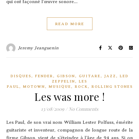
qui ont façon­né l’œuvre sonore…
READ MORE
Jeremy Jeanguenin
,
,
,
,
,
DISQUES
FENDER
GIBSON
GUITARE
JAZZ
LED
,
ZEPPELIN
LES
,
,
,
,
PAUL
MOTOWN
MUSIQUE
ROCK
ROLLING STONES
Les was more !
13/08/2009
/
No Comments
Les Paul, de son vrai nom William Les­ter Pol­fuss, émé­rite
gui­ta­riste et inven­teur, com­pa­gnon de longue route de la
firme Gib­son, vient de s’é­teindre à l’âge de 94 ans. Si on