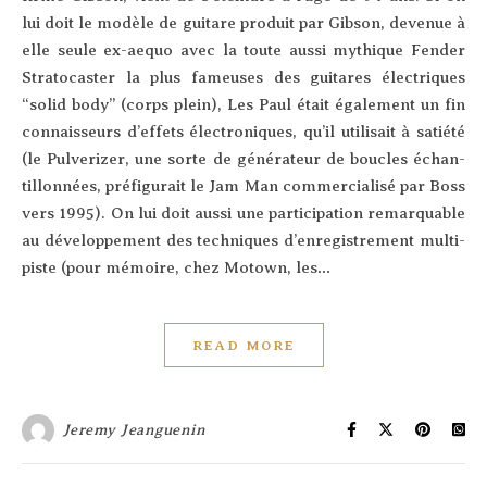
lui doit le modèle de gui­tare pro­duit par Gib­son, deve­nue à
elle seule ex-aequo avec la toute aus­si mythique Fen­der
Stra­to­cas­ter la plus fameuses des gui­tares élec­triques
“solid body” (corps plein), Les Paul était éga­le­ment un fin
connais­seurs d’ef­fets élec­tro­niques, qu’il uti­li­sait à satié­té
(le Pul­ve­ri­zer, une sorte de géné­ra­teur de boucles échan­
tillon­nées, pré­fi­gu­rait le Jam Man com­mer­cia­li­sé par Boss
vers 1995). On lui doit aus­si une par­ti­ci­pa­tion remar­quable
au déve­lop­pe­ment des tech­niques d’en­re­gis­tre­ment mul­ti­
piste (pour mémoire, chez Motown, les…
READ MORE
Jeremy Jeanguenin