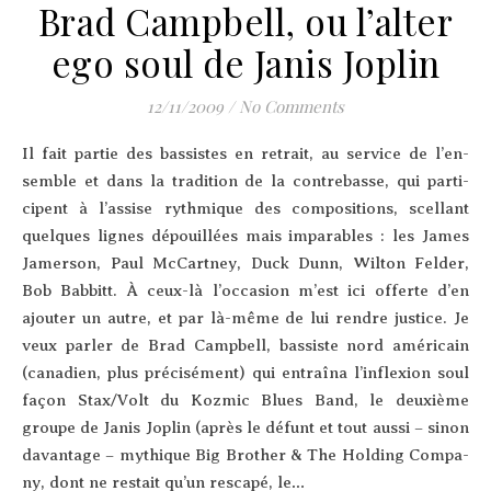
Brad Campbell, ou l’alter
ego soul de Janis Joplin
12/11/2009
/
No Comments
Il fait par­tie des bas­sistes en retrait, au ser­vice de l’en­
semble et dans la tra­di­tion de la contre­basse, qui par­ti­
cipent à l’as­sise ryth­mique des com­po­si­tions, scel­lant
quelques lignes dépouillées mais impa­rables : les James
Jamer­son, Paul McCart­ney, Duck Dunn, Wil­ton Fel­der,
Bob Bab­bitt. À ceux-là l’oc­ca­sion m’est ici offerte d’en
ajou­ter un autre, et par là-même de lui rendre justice. Je
veux par­ler de Brad Camp­bell, bas­siste nord amé­ri­cain
(cana­dien, plus pré­ci­sé­ment) qui entraî­na l’in­flexion soul
façon Stax/Volt du Koz­mic Blues Band, le deuxième
groupe de Janis Joplin (après le défunt et tout aus­si – sinon
davan­tage – mythique Big Bro­ther & The Hol­ding Com­pa­
ny, dont ne res­tait qu’un res­ca­pé, le…