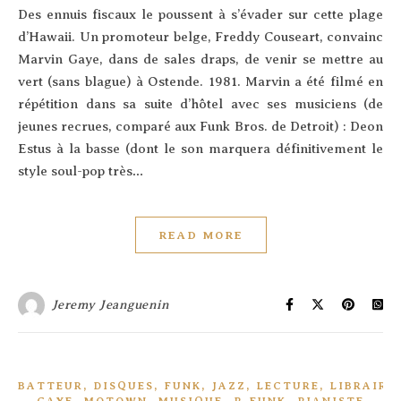
Des ennuis fis­caux le poussent à s’é­va­der sur cette plage
d’Hawaii. Un pro­mo­teur belge, Fred­dy Cou­seart, convainc
Mar­vin Gaye, dans de sales draps, de venir se mettre au
vert (sans blague) à Ostende. 1981. Mar­vin a été fil­mé en
répé­ti­tion dans sa suite d’hô­tel avec ses musi­ciens (de
jeunes recrues, com­pa­ré aux Funk Bros. de Detroit) : Deon
Estus à la basse (dont le son mar­que­ra défi­ni­ti­ve­ment le
style soul-pop très…
READ MORE
Jeremy Jeanguenin
,
,
,
,
,
BATTEUR
DISQUES
FUNK
JAZZ
LECTURE
LIBRAIRI
,
,
,
,