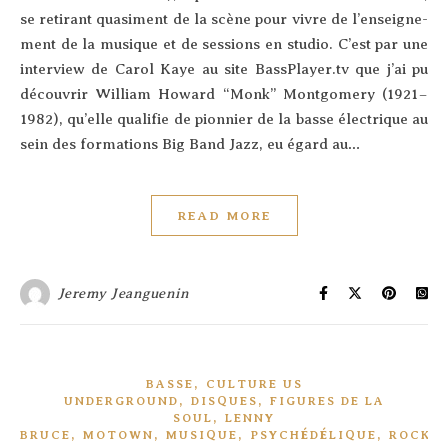
se reti­rant qua­si­ment de la scène pour vivre de l’en­sei­gne­
ment de la musique et de ses­sions en studio. C’est par une
inter­view de Carol Kaye au site BassPlayer.tv que j’ai pu
décou­vrir William Howard “Monk” Mont­go­me­ry (1921 –
1982), qu’elle qua­li­fie de pion­nier de la basse élec­trique au
sein des for­ma­tions Big Band Jazz, eu égard au…
READ MORE
Jeremy Jeanguenin
,
BASSE
CULTURE US
,
,
UNDERGROUND
DISQUES
FIGURES DE LA
,
SOUL
LENNY
,
,
,
,
,
BRUCE
MOTOWN
MUSIQUE
PSYCHÉDÉLIQUE
ROCK