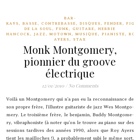
BAR-
,
,
,
,
,
KAYS
BASSE
CONTREBASSE
DISQUES
FENDER
FIGU
,
,
,
DE LA SOUL
FUNK
GUITARE
HERBIE
,
,
,
,
,
HANCOCK
JAZZ
MOTOWN
MUSIQUE
PIANISTE
ROY
,
AYERS
STAX
Monk Montgomery,
pionnier du groove
électrique
12/01/2010
/
No Comments
Voi­là un Mont­go­me­ry qui n’a pas eu la recon­nais­sance de
son propre frère, l’illustre gui­ta­riste de jazz Wes Mont­go­
me­ry. Le troi­sième frère, le ben­ja­min, Bud­dy Mont­go­me­
ry, vibra­pho­niste (à noter qu’on le trouve au pia­no sur des
ses­sions tar­dives des années 1990, alors que Roy Ayers
tient les mailloches !), a pro­ba­ble­ment subi le même sort,